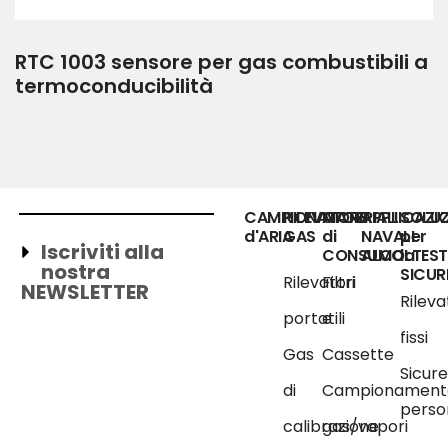
RTC 1003 sensore per gas combustibili a
termoconducibilità
CAMPIONATORE
RILEVATORI
MATERIALI
APPLICAZIO
SOLUZ
d'ARIA
GAS
di
NAVALI
per
Iscriviti alla
CONSUMO
ALCOLTEST
la
nostra
SICUR
Rilevatori
Filtri
NEWSLETTER
Rileva
portatili
e
fissi
Gas
Cassette
Sicur
di
Campionament
perso
calibrazione
gas/vapori