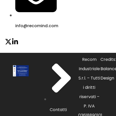
info@recomind.com
Recom
Credits:
Industriale
Balanc
S.r.l. – Tutti
Design
i diritti
riservati –
P. IVA
Contatti
03618890101