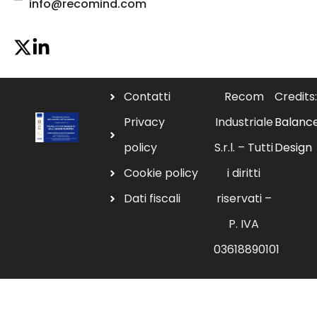
info@recomind.com
Contatti
Recom
Credits:
Privacy
Industriale
Balanc
policy
S.r.l. – Tutti
Design
Cookie policy
i diritti
Dati fiscali
riservati –
P. IVA
03618890101