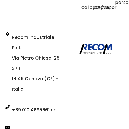
perso
calibrazione
gas/vapori
Recom Industriale
S.r.l.
Via Pietro Chiesa, 25-
27 r.
16149 Genova (GE) -
Italia
+39 010 4695661 r.a.