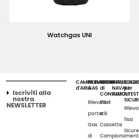
Watchgas UNI
CAMPIONATORE
RILEVATORI
MATERIALI
APPLICAZIO
SOLUZ
d'ARIA
GAS
di
NAVALI
per
Iscriviti alla
CONSUMO
ALCOLTEST
la
nostra
SICUR
Rilevatori
Filtri
NEWSLETTER
Rileva
portatili
e
fissi
Gas
Cassette
Sicur
di
Campionament