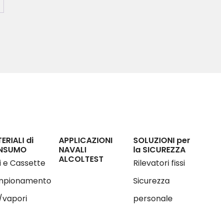
ERIALI di
APPLICAZIONI
SOLUZIONI per
NSUMO
NAVALI
la SICUREZZA
ALCOLTEST
ri e Cassette
Rilevatori fissi
pionamento
Sicurezza
/vapori
personale