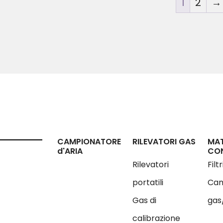
1
2
→
CAMPIONATORE
RILEVATORI GAS
MAT
d'ARIA
CO
Rilevatori
Filt
portatili
Cam
Gas di
gas
calibrazione