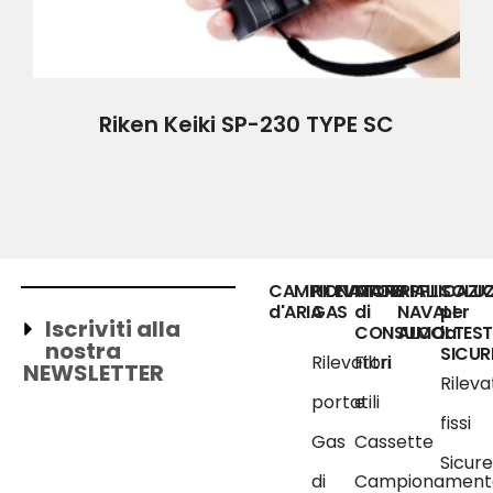
Riken Keiki SP-230 TYPE SC
CAMPIONATORE
RILEVATORI
MATERIALI
APPLICAZIO
SOLUZ
d'ARIA
GAS
di
NAVALI
per
Iscriviti alla
CONSUMO
ALCOLTEST
la
nostra
SICUR
Rilevatori
Filtri
NEWSLETTER
Rileva
portatili
e
fissi
Gas
Cassette
Sicur
di
Campionament