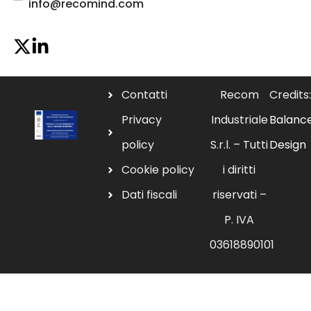
info@recomind.com
Contatti
Recom
Credits:
Privacy
Industriale
Balanc
policy
S.r.l. – Tutti
Design
Cookie policy
i diritti
Dati fiscali
riservati –
P. IVA
03618890101