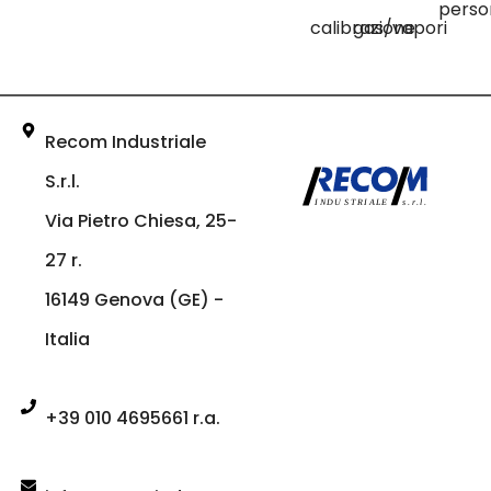
perso
calibrazione
gas/vapori
Recom Industriale
S.r.l.
Via Pietro Chiesa, 25-
27 r.
16149 Genova (GE) -
Italia
+39 010 4695661 r.a.