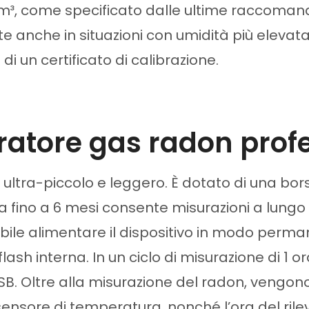
 Bq/m³, come specificato dalle ultime raccoma
e anche in situazioni con umidità più elevata
di un certificato di calibrazione.
uratore gas radon prof
ultra-piccolo e leggero. È dotato di una bors
a fino a 6 mesi consente misurazioni a lung
ibile alimentare il dispositivo in modo perma
sh interna. In un ciclo di misurazione di 1 ora
B. Oltre alla misurazione del radon, vengono r
nsore di temperatura, nonché l’ora del ril