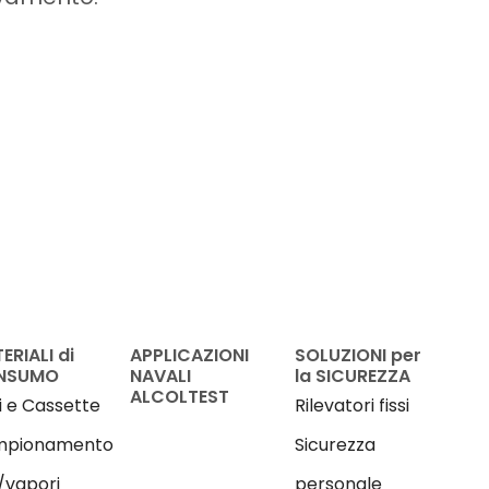
ERIALI di
APPLICAZIONI
SOLUZIONI per
NSUMO
NAVALI
la SICUREZZA
ALCOLTEST
ri e Cassette
Rilevatori fissi
pionamento
Sicurezza
/vapori
personale