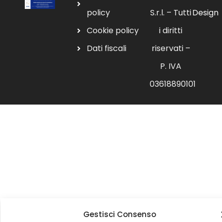
policy
S.r.l. – Tutti
Design
Cookie policy
i diritti
Dati fiscali
riservati –
P. IVA
03618890101
Gestisci Consenso