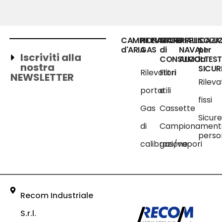
CAMPIONATORE
RILEVATORI
MATERIALI
APPLICAZIO
SOLUZ
d'ARIA
GAS
di
NAVALI
per
Iscriviti alla
CONSUMO
ALCOLTEST
la
nostra
SICUR
Rilevatori
Filtri
NEWSLETTER
Rileva
portatili
e
fissi
Gas
Cassette
Sicur
di
Campionament
perso
calibrazione
gas/vapori
Recom Industriale
S.r.l.