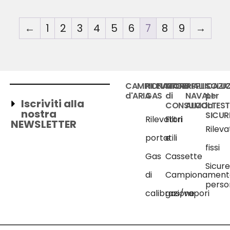
←
1
2
3
4
5
6
7
8
9
→
CAMPIONATORE
RILEVATORI
MATERIALI
APPLICAZIO
SOLUZ
d'ARIA
GAS
di
NAVALI
per
Iscriviti alla
CONSUMO
ALCOLTEST
la
nostra
SICUR
Rilevatori
Filtri
NEWSLETTER
Rileva
portatili
e
fissi
Gas
Cassette
Sicur
di
Campionament
perso
calibrazione
gas/vapori