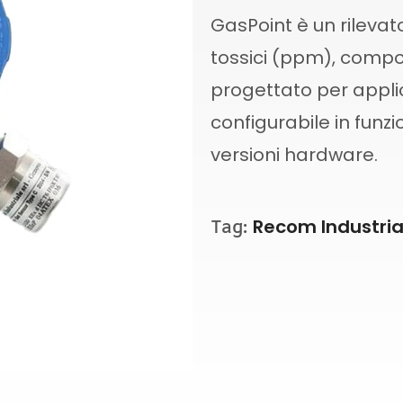
GasPoint è un rileva
tossici (ppm), compos
progettato per applica
configurabile in funzi
versioni hardware.
Recom Industria
Tag: