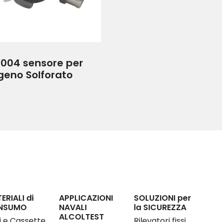
1004 sensore per
geno Solforato
ERIALI di
APPLICAZIONI
SOLUZIONI per
NSUMO
NAVALI
la SICUREZZA
ALCOLTEST
ri e Cassette
Rilevatori fissi