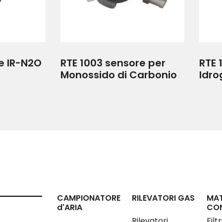
e IR-N2O
RTE 1003 sensore per
RTE 
Monossido di Carbonio
Idro
CAMPIONATORE
RILEVATORI GAS
MAT
d'ARIA
CO
Rilevatori
Filt